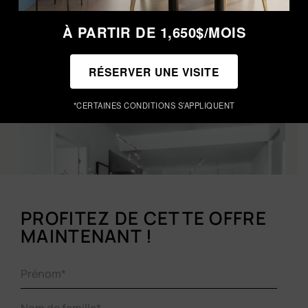
installez-vous sans compromis !
À PARTIR DE 1,650$/MOIS
* Certaines conditions s’appliquent
RÉSERVER UNE VISITE
*CERTAINES CONDITIONS S’APPLIQUENT
PROFITEZ DE CETTE OFFRE
MAINTENANT !
Name
(Required)
Prénom*