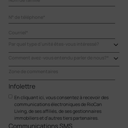
Nom
N°
de
de
famille*
téléphone
(Required)
Courriel
(Required)
What
Par quel type d’unité êtes-vous intéressé?
type
of
How
Comment avez-vous entendu parler de nous?*
unit
did
are
you
Zone
you
hear
de
interested
about
commentaires
Infolettre
in?
us?
En cliquant ici, vous consentez à recevoir des
communications électroniques de RioCan
Living, de ses affiliés, de ses gestionnaires
immobiliers et d’autres tiers partenaires.
Communications SMS