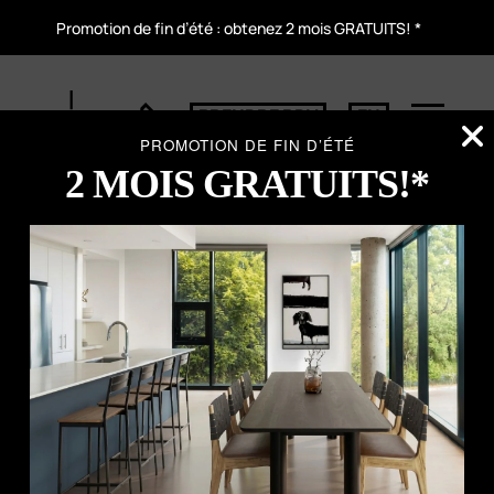
Promotion de fin d’été : obtenez 2 mois GRATUITS! *
PRENDRE RDV
EN
PROMOTION DE FIN D’ÉTÉ
2 MOIS GRATUITS!*
OFFRE D'UNE DURÉE LIMITÉE
!
Profitez de notre offre promotionnelle :
obtenez un mois gratuit et 500 $ de
rabais supplémentaires* à la signature
d’un nouveau bail.
Réservez votre visite aujourd’hui et